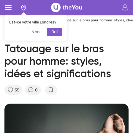
Page d'accueil
Magazine
Tatouage sur le bras pour homme: styles, idées
Est-ce votre ville Londres?
Non
Oui
26.01.2022
theYou Team
Tatouage sur le bras
pour homme: styles,
idées et significations
55
0