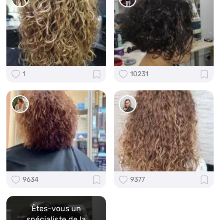
1
10231
9634
9377
Êtes-vous un
spécialiste de la