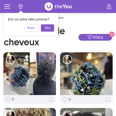
Page d'accueil
Ondulation de cheveux
Est-ce votre ville Londres?
Non
Oui
Ondulation de
0
Filtre
cheveux
0
0