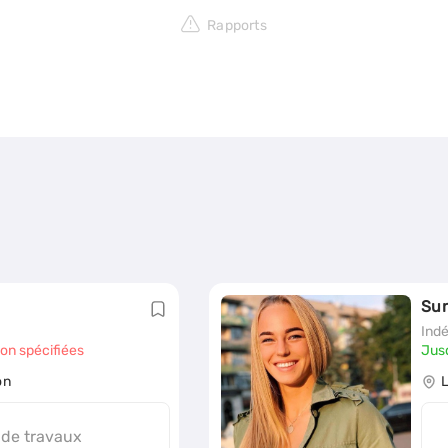
Rapports
Su
Ind
non spécifiées
Jus
on
 de travaux