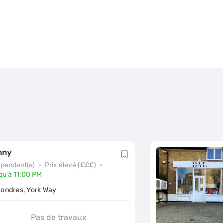
nny
épendant(e)
Prix élevé (£££)
qu'à 11:00 PM
Londres, York Way
Pas de travaux