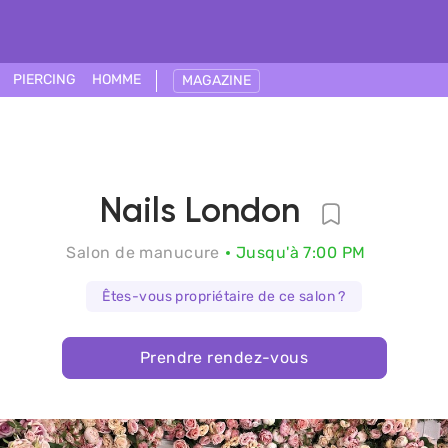
PIERCING
HOMME
MAGAZINE
Nails London
Salon de manucure
Jusqu'à 7:00 PM
Êtes-vous propriétaire de ce salon ?
Prendre rendez-vous