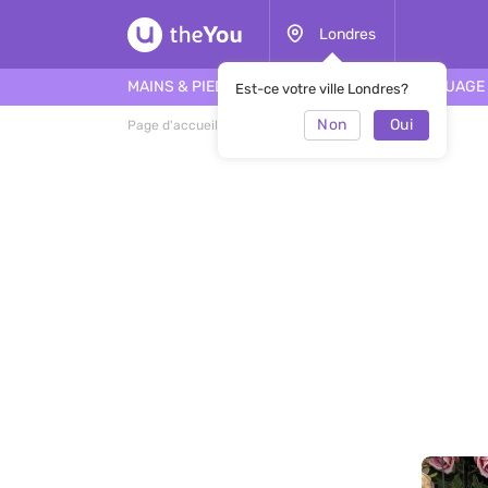
Londres
MAINS & PIEDS
CHEVEUX
VISAGE
TATOUAGE
Est-ce votre ville Londres?
Non
Oui
Page d'accueil
Salon de manucure Nails London