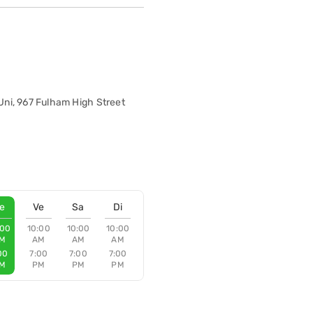
ni, 967 Fulham High Street
e
Ve
Sa
Di
:00
10:00
10:00
10:00
M
AM
AM
AM
00
7:00
7:00
7:00
M
PM
PM
PM