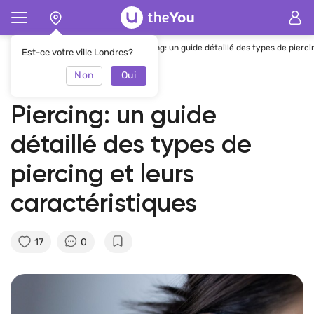
Page d'accueil
Magazine
Piercing: un guide détaillé des types de pierci
Est-ce votre ville Londres?
Non
Oui
02.12.2021
theYou Team
Piercing: un guide
détaillé des types de
piercing et leurs
caractéristiques
17
0