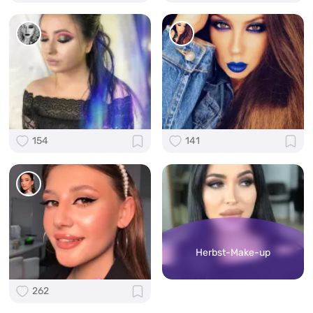
154
141
Herbst-Make-up
262