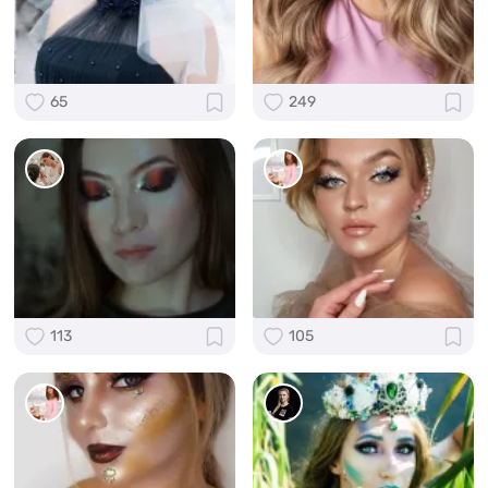
65
249
113
105