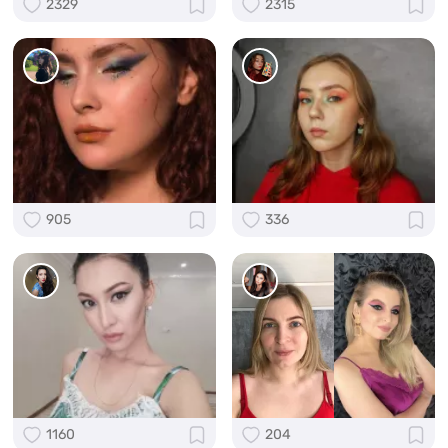
2329
2315
905
336
1160
204