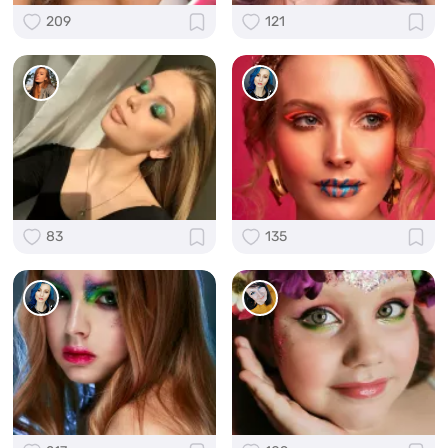
209
121
83
135