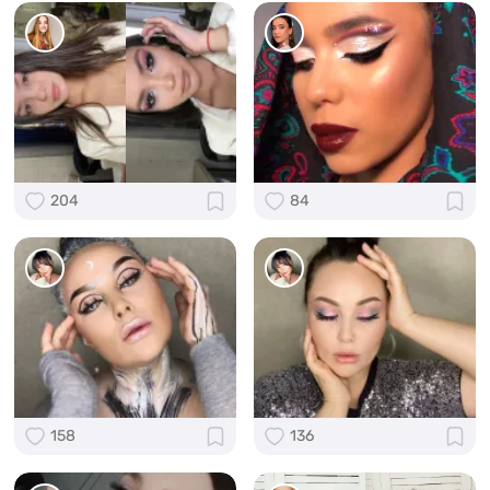
204
84
158
136