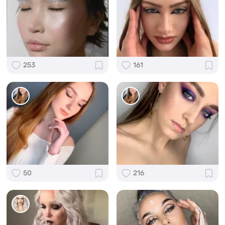
253
161
50
216