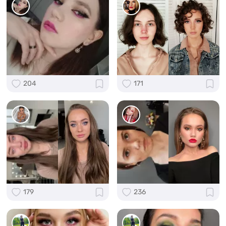
204
171
179
236