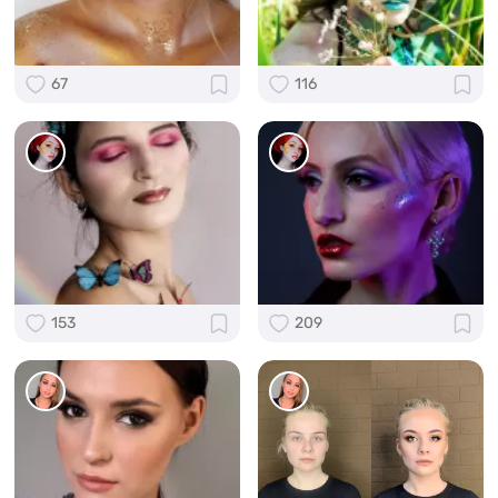
67
116
153
209