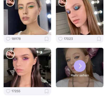
18978
17023
Mehr sehen
17255