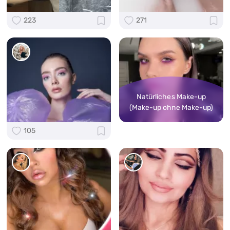
223
271
Natürliches Make-up
(Make-up ohne Make-up)
105