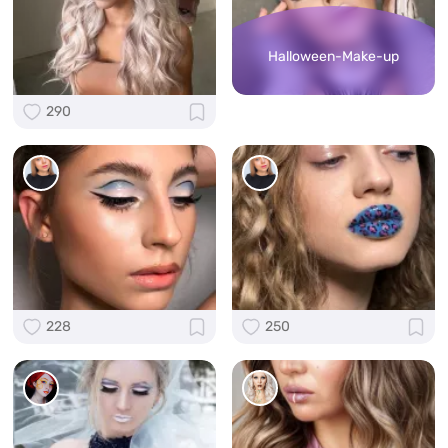
Halloween-Make-up
290
228
250