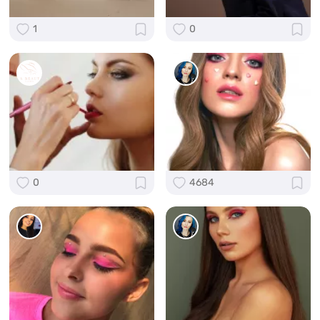
1
0
0
4684