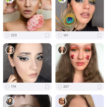
223
161
174
257