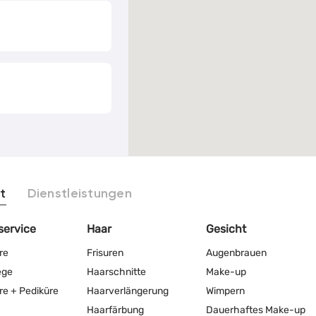
t
Dienstleistungen
service
Haar
Gesicht
re
Frisuren
Augenbrauen
ege
Haarschnitte
Make-up
re + Pediküre
Haarverlängerung
Wimpern
Haarfärbung
Dauerhaftes Make-up