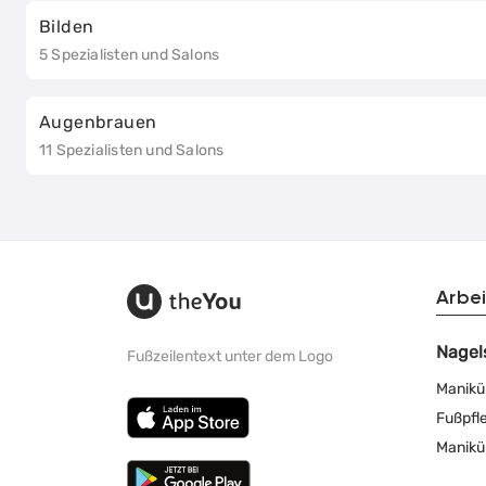
Bilden
5 Spezialisten und Salons
Augenbrauen
11 Spezialisten und Salons
Arbei
Nagel
Fußzeilentext unter dem Logo
Manikü
Fußpfl
Manikü