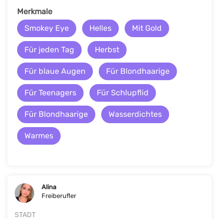
Merkmale
Smokey Eye
Helles
Mit Gold
Für jeden Tag
Herbst
Für blaue Augen
Für Blondhaarige
Für Teenagers
Für Schlupflid
Für Blondhaarige
Wasserdichtes
Warmes
Alina
Freiberufler
STADT