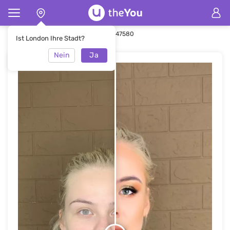
Hauptseite
Make-up
Make-up #47580
Ist London Ihre Stadt?
Nein
Ja