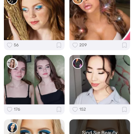
56
209
176
152
Sind Sie Beauty