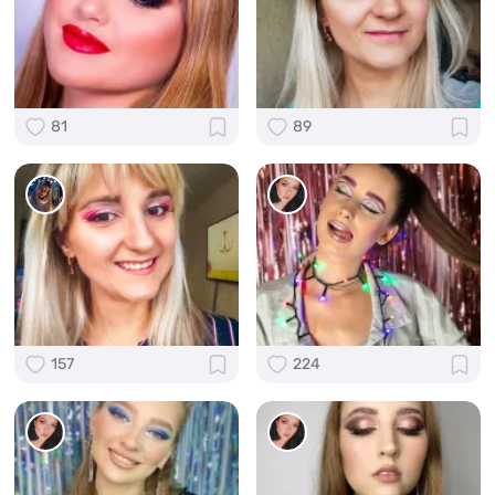
81
89
157
224