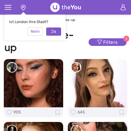
Hauptseite
Make-up
Weißes Make-up
Ist London Ihre Stadt?
Nein
Ja
Weißes Make-
1
Filters
up
905
645