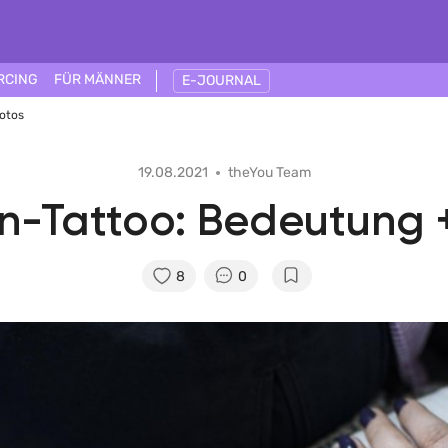
RCING
FÜR MÄNNER
E-JOURNAL
Fotos
19.08.2021
theYou Team
en-Tattoo: Bedeutung 
8
0