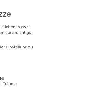
izze
ie leben in zwei
en durchsichtige,
er Einstellung zu
des
nd Träume