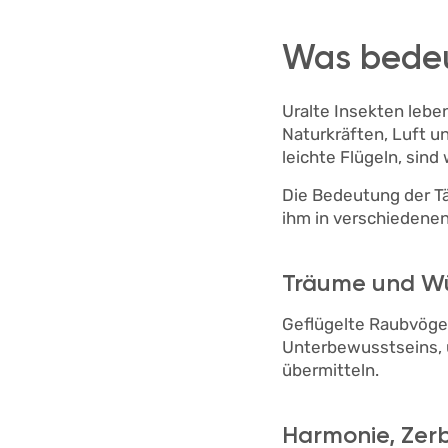
Was bedeu
Uralte Insekten lebe
Naturkräften, Luft u
leichte Flügeln, sind
Die Bedeutung der Tä
ihm in verschiedene
Träume und W
Geflügelte Raubvögel
Unterbewusstseins, 
übermitteln.
Harmonie, Zerb