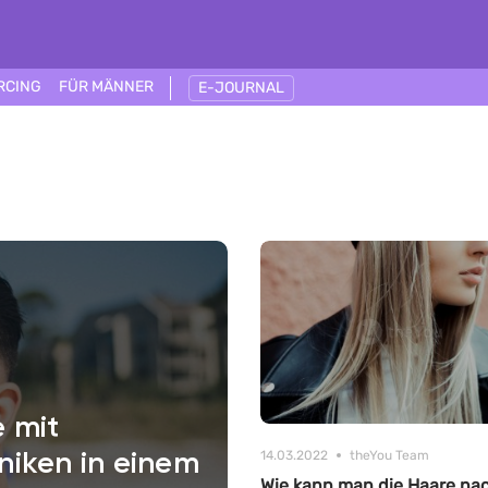
RCING
FÜR MÄNNER
E-JOURNAL
 mit
14.03.2022
theYou Team
niken in einem
Wie kann man die Haare na