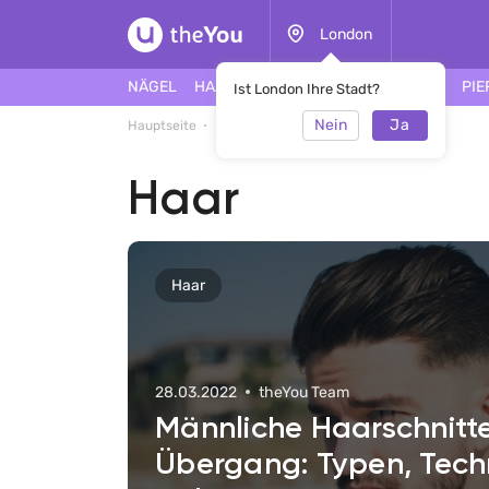
London
NÄGEL
HAARE
GESICHT
TÄTOWIERUNG
PIE
Ist London Ihre Stadt?
Nein
Ja
Hauptseite
E-Journal
Haar
Haar
Haar
28.03.2022
theYou Team
Männliche Haarschnitte
Übergang: Typen, Tech