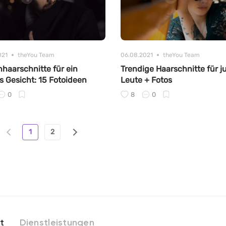
021
theYou Team
06.08.2021
theYou Team
nhaarschnitte für ein
Trendige Haarschnitte für 
s Gesicht: 15 Fotoideen
Leute + Fotos
0
8
0
1
2
t
Dienstleistungen