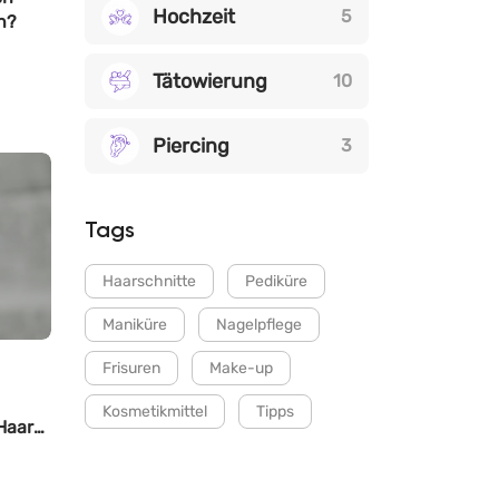
Hochzeit
5
n?
Tätowierung
10
Piercing
3
Tags
Haarschnitte
Pediküre
Maniküre
Nagelpflege
Frisuren
Make-up
Kosmetikmittel
Tipps
 Haar