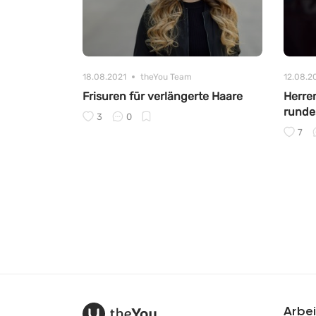
18.08.2021
theYou Team
12.08.2
Frisuren für verlängerte Haare
Herre
runde
3
0
7
Arbei