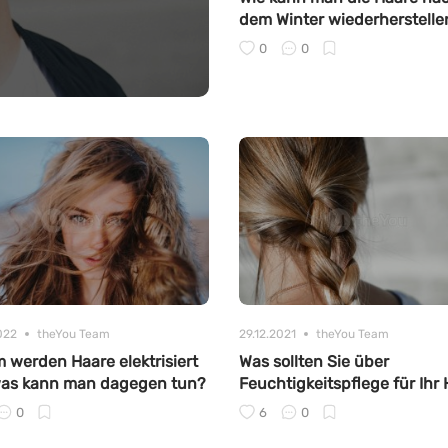
dem Winter wiederherstelle
0
0
022
theYou Team
29.12.2021
theYou Team
 werden Haare elektrisiert
Was sollten Sie über
as kann man dagegen tun?
Feuchtigkeitspflege für Ihr
wissen
0
6
0