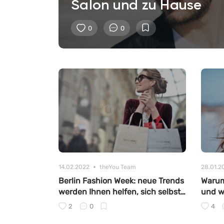
Salon und zu Hause
0
0
14.02.2022
theYou Team
28.01.2
Berlin Fashion Week: neue Trends
Warum
werden Ihnen helfen, sich selbst
und w
pur zu erleben
2
0
4