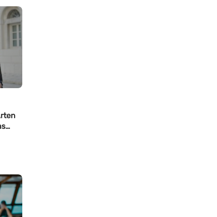
Arten
as