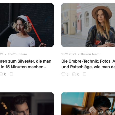
021
theYou Team
15.12.2021
theYou Team
uren zum Silvester, die man
Die Ombre-Technik: Fotos, 
t in 15 Minuten machen
und Ratschläge, wie man d
selbst machen kann
0
5
0