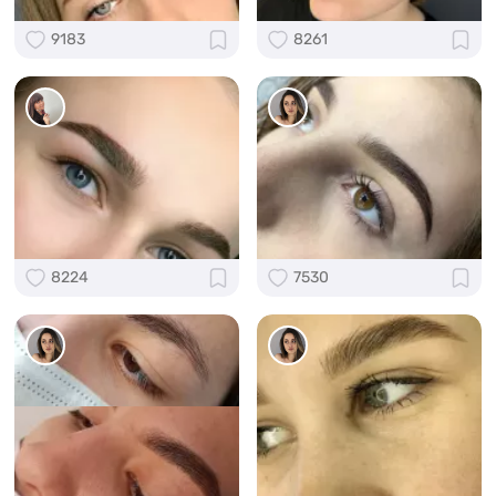
9183
8261
8224
7530