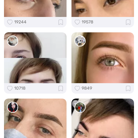
19244
19578
10718
9849