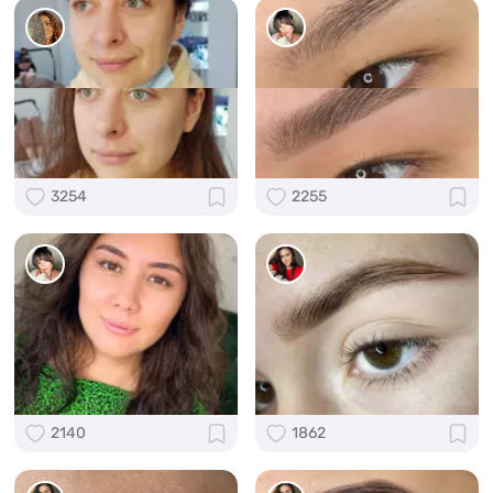
3254
2255
2140
1862