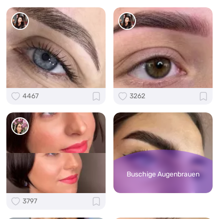
4467
3262
Buschige Augenbrauen
3797