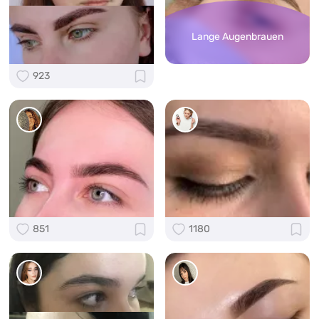
Lange Augenbrauen
923
851
1180