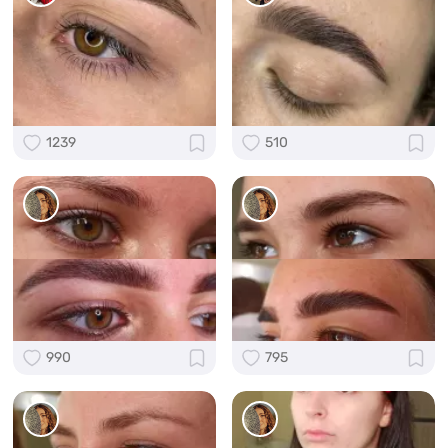
1239
510
990
795