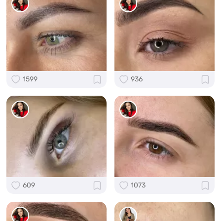
1599
936
609
1073