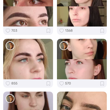
703
1368
855
570