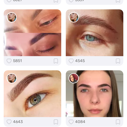
5851
4545
4643
4084