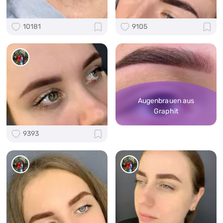
10181
9105
Augenbrauen aus
Graphit
9393