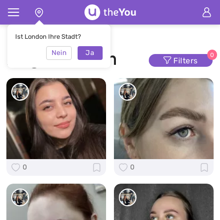
Hauptseite
Augenbrauen
Ist London Ihre Stadt?
Nein
Ja
Augenbrauen
0
Filters
0
0