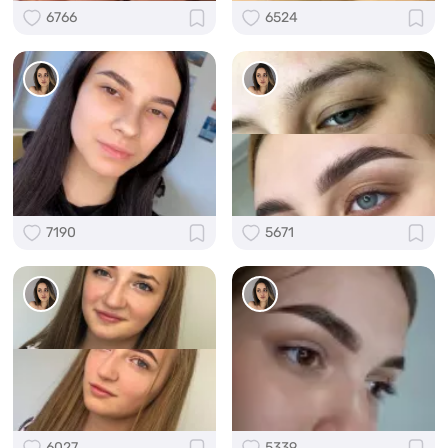
6766
6524
7190
5671
6027
5339