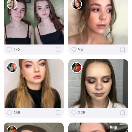
176
93
138
228