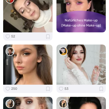
Natürliches Make-up
(Make-up ohne Make-up)
52
250
53