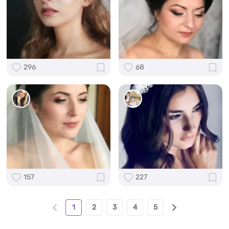
296
68
157
227
1
2
3
4
5