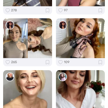
278
97
265
109