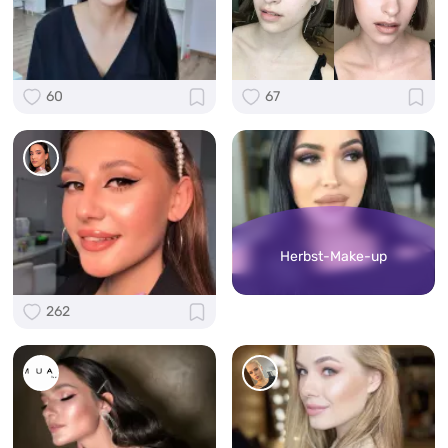
60
67
Herbst-Make-up
262