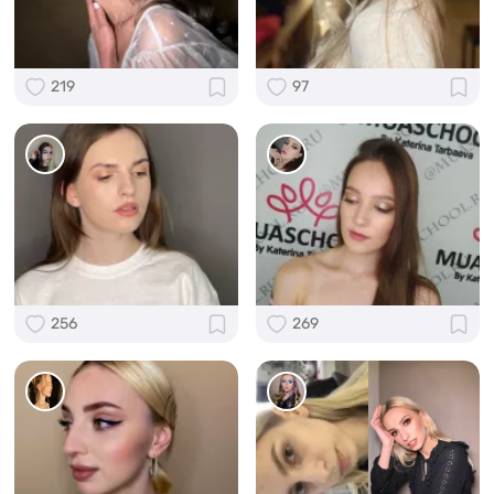
219
97
256
269