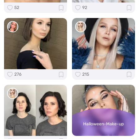
52
92
276
215
Halloween-Make-up