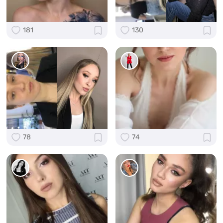
181
130
78
74