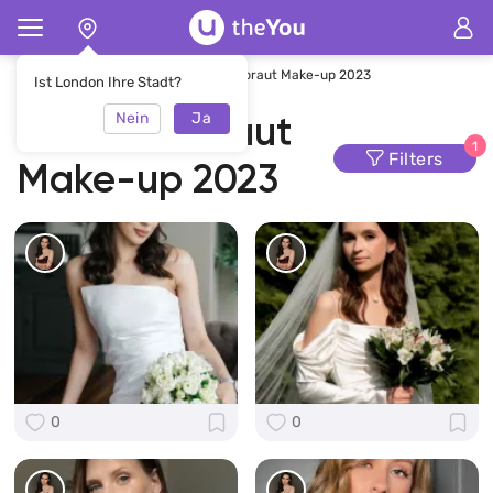
Hauptseite
Make-up
Hochzeitsbraut Make-up 2023
Ist London Ihre Stadt?
Nein
Ja
Hochzeitsbraut
1
Filters
Make-up 2023
0
0