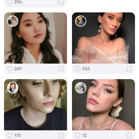
296
269
252
175
72