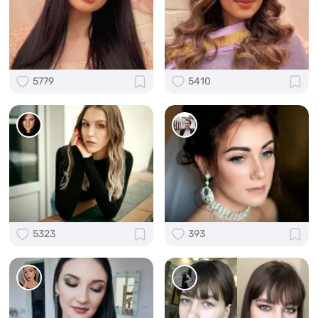
5779
5410
5323
393