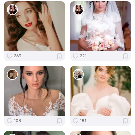
263
221
108
181