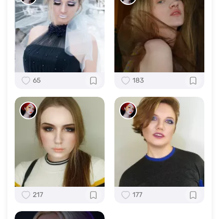
65
183
217
177