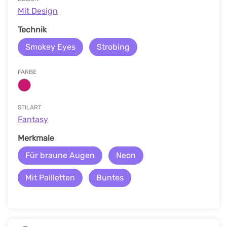
Mit Design
Technik
Smokey Eyes
Strobing
FARBE
STILART
Fantasy
Merkmale
Für braune Augen
Neon
Mit Pailletten
Buntes