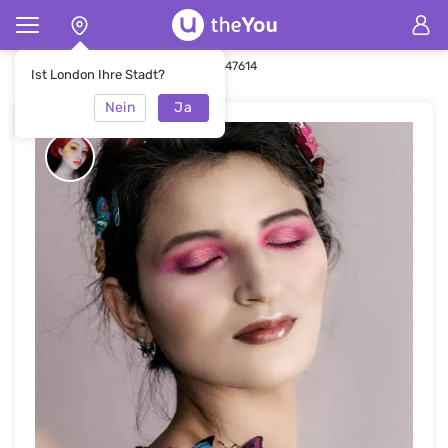
Hauptseite
Make-up
Make-up #47614
Ist London Ihre Stadt?
Nein
Ja