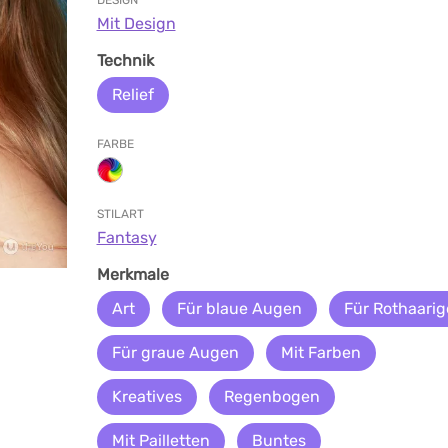
DESIGN
Mit Design
Technik
Relief
FARBE
STILART
Fantasy
Merkmale
Art
Für blaue Augen
Für Rothaarig
Für graue Augen
Mit Farben
Kreatives
Regenbogen
Mit Pailletten
Buntes