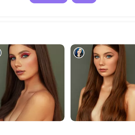
3946
4225