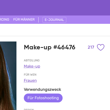
RCING
FÜR MÄNNER
E-JOURNAL
Make-up #46476
217
ABTEILUNG
Make-up
FÜR WEN
Frauen
Verwendungszweck
Für Fotoshooting