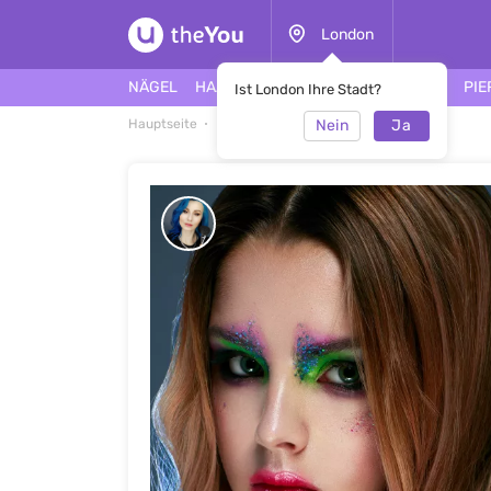
London
NÄGEL
HAARE
GESICHT
TÄTOWIERUNG
PIE
Ist London Ihre Stadt?
Nein
Ja
Hauptseite
Make-up
Make-up #46476