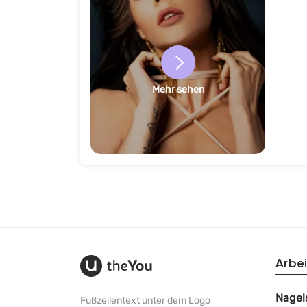
Mehr sehen
Arbei
Nagel
Fußzeilentext unter dem Logo