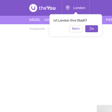
London
NÄGEL
HAARE
GESICHT
TÄTOWIERUNG
PIE
Ist London Ihre Stadt?
Nein
Ja
Hauptseite
NagelsalonLux Nails and Beauty