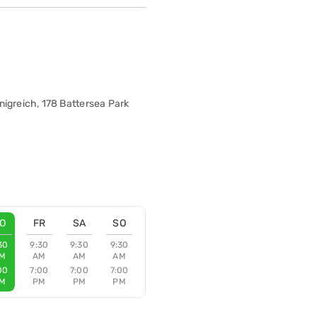
nigreich, 178 Battersea Park
O
FR
SA
SO
30
9:30
9:30
9:30
M
AM
AM
AM
00
7:00
7:00
7:00
M
PM
PM
PM