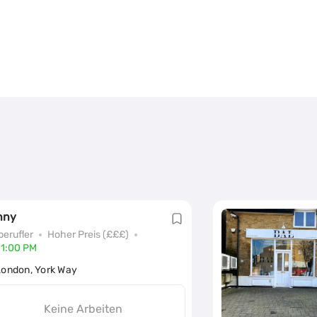
nny
berufler
Hoher Preis (£££)
11:00 PM
London, York Way
Keine Arbeiten