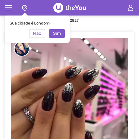
Principal
Manicure
Manicure #52827
Sua cidade é London?
Não
Sim