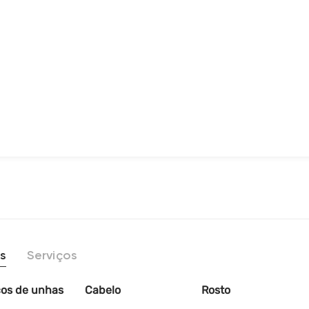
s
Serviços
ços de unhas
Cabelo
Rosto