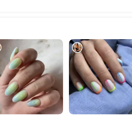
5697
5454