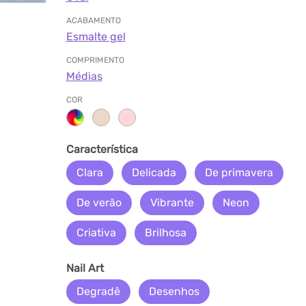
ACABAMENTO
Esmalte gel
COMPRIMENTO
Médias
COR
Característica
Clara
Delicada
De primavera
De verão
Vibrante
Neon
Criativa
Brilhosa
Nail Art
Degradê
Desenhos