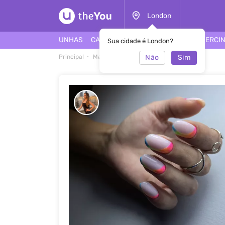
London
UNHAS
CABELO
ROSTO
TATUAGEM
PIERCI
Sua cidade é London?
Não
Sim
Principal
Manicure
Manicure #52840