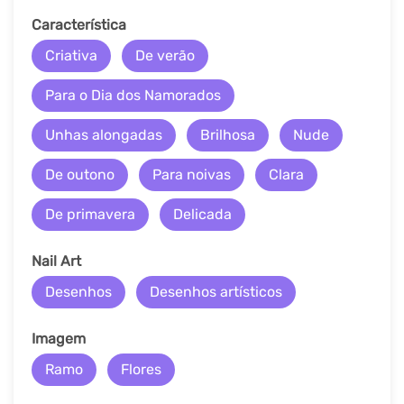
Característica
Criativa
De verão
Para o Dia dos Namorados
Unhas alongadas
Brilhosa
Nude
De outono
Para noivas
Clara
De primavera
Delicada
Nail Art
Desenhos
Desenhos artísticos
Imagem
Ramo
Flores