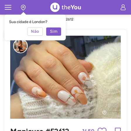
Principal
Manicure
Manicure #52612
Sua cidade é London?
Não
Sim