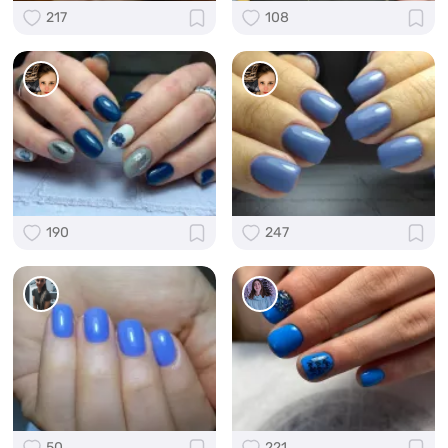
217
108
190
247
50
221