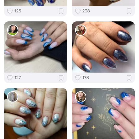
125
238
127
178