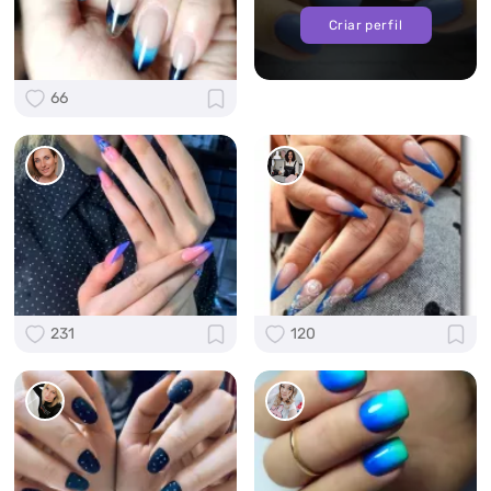
Criar perfil
66
231
120