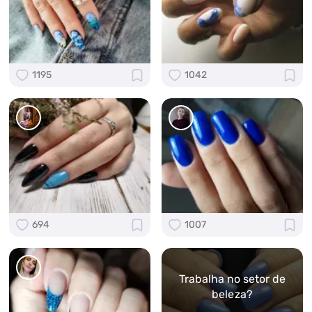
1195
1042
694
1007
Trabalha no setor de
beleza?