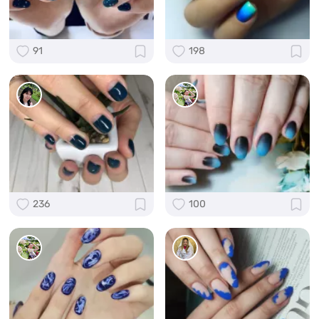
91
198
236
100