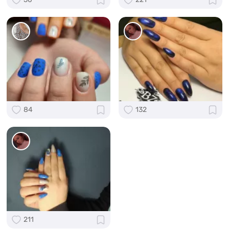
84
132
211