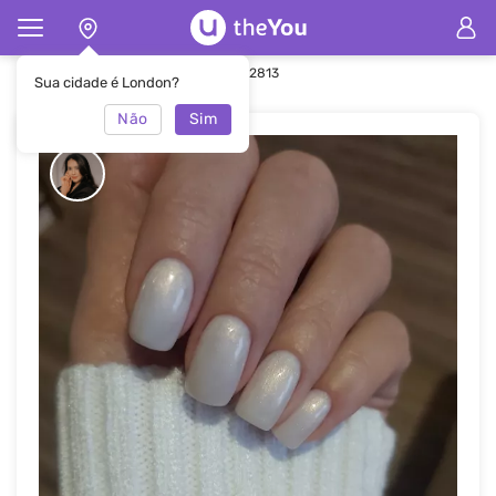
Principal
Manicure
Manicure #52813
Sua cidade é London?
Não
Sim