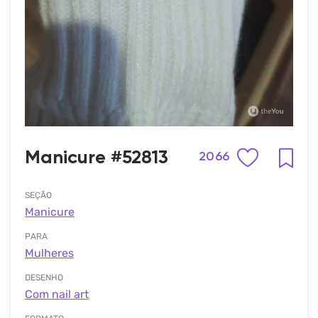
Manicure #52813
2066
SEÇÃO
Manicure
PARA
Mulheres
DESENHO
Com nail art