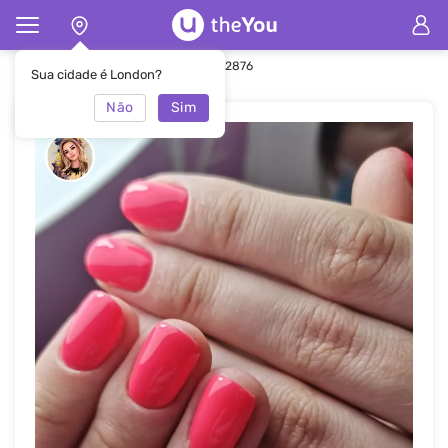
Principal
Manicure
Manicure #52876
Sua cidade é London?
Não
Sim