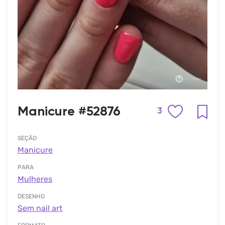
Manicure #52876
3
SEÇÃO
Manicure
PARA
Mulheres
DESENHO
Sem nail art