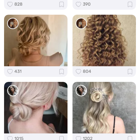
828
390
431
804
1015
1202