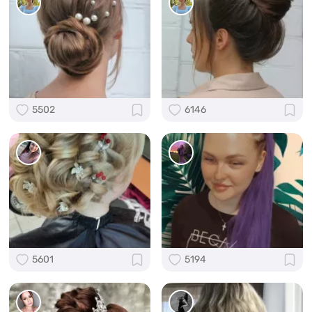
5502
6146
5601
5194