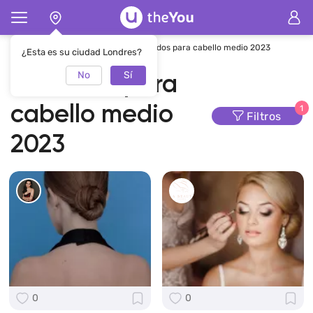
Página de inicio
Peinados
Peinados para cabello medio 2023
¿Esta es su ciudad Londres?
No
Sí
Peinados para
cabello medio
1
Filtros
2023
0
0