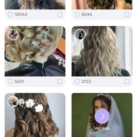
10043
8245
5601
2123
Ver más