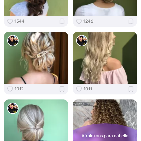
1544
1246
1012
1011
Afrolokons para cabello