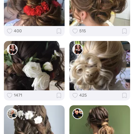
400
515
1471
425