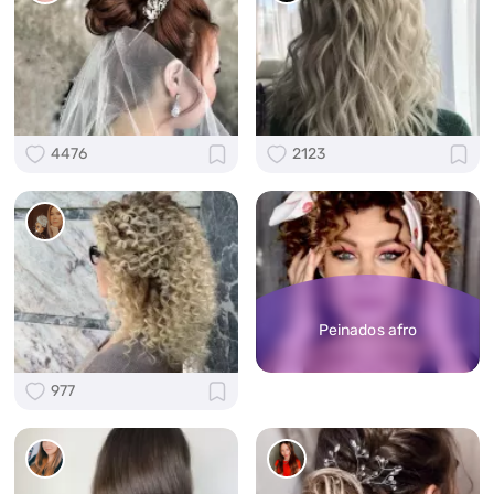
4476
2123
Peinados afro
977