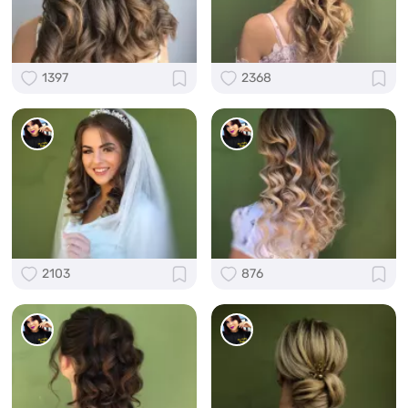
1397
2368
2103
876