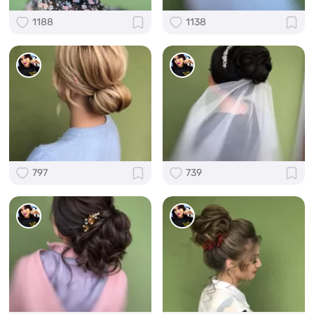
1188
1138
797
739