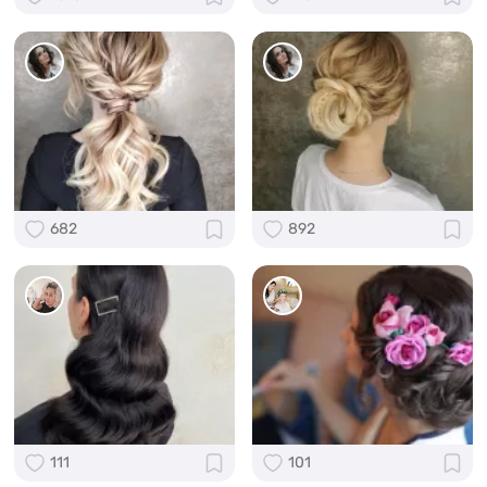
682
892
111
101