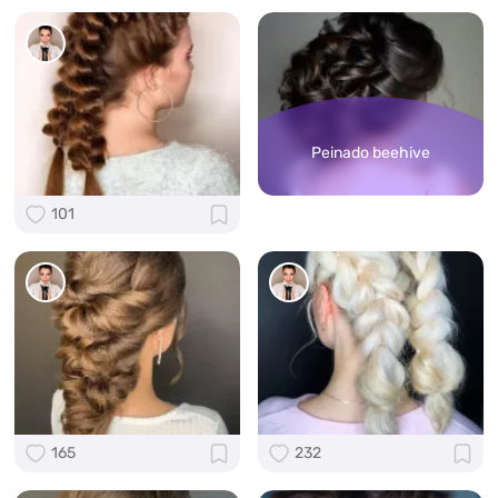
Peinado beehive
101
165
232