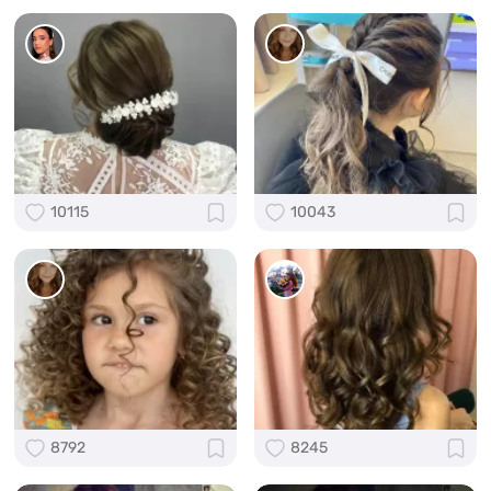
10115
10043
8792
8245