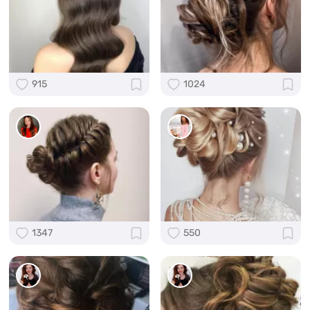
915
1024
1347
550