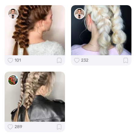
101
232
289