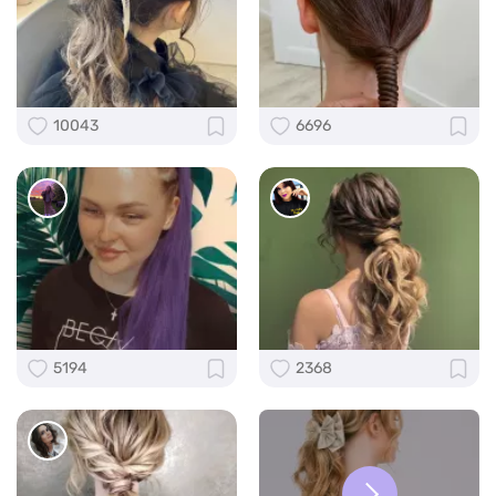
10043
6696
5194
2368