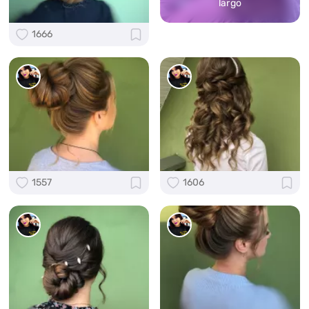
largo
1666
1557
1606