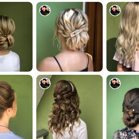
1012
1011
1606
1188