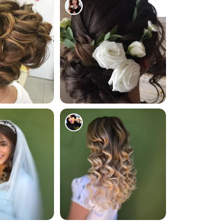
1471
876