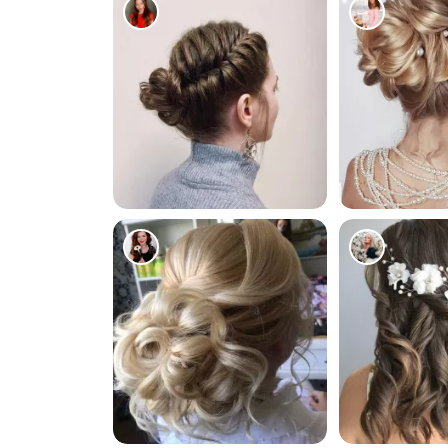
1347
550
425
1397