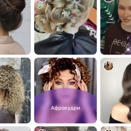
5601
5194
Афрокудри
915