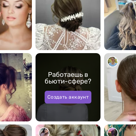
10115
10043
Работаешь в
бьюти-сфере?
Создать аккаунт
6696