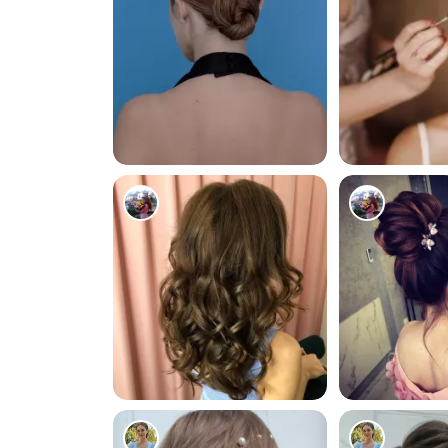
0
0
8245
7396