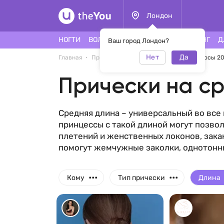
Лондон
НОГТИ
ВОЛОСЫ
ЛИЦО
ТАТУ
ПИРСИНГ
Д
Ваш город Лондон?
Нет
Да
Главная
Прически
Прически на средние волосы 2
Прически на с
Средняя длина – универсальный во все
принцессы с такой длиной могут позво
плетений и женственных локонов, зака
помогут жемчужные заколки, однотонны
...
...
Кому
Тип прически
Длина