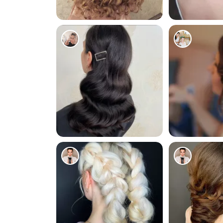
804
1015
111
101