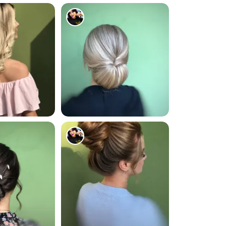
1666
1138