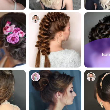
1202
682
Баб
101