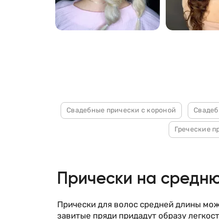
232
188
Свадебные прически с короной
Свадеб
Греческие п
Прически на средн
Прически для волос средней длины мож
завитые пряди придадут образу легкос