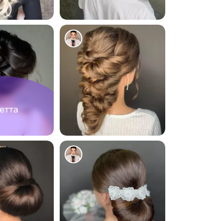
892
етта
165