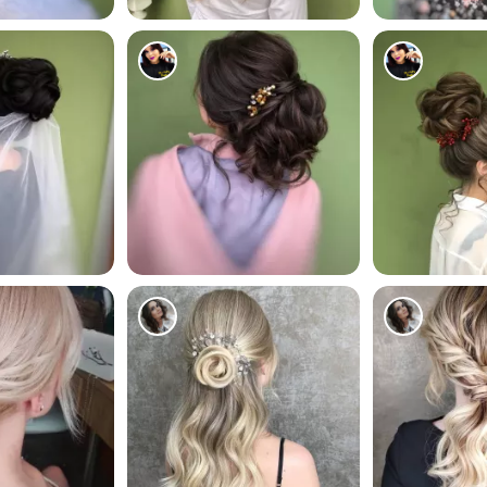
828
390