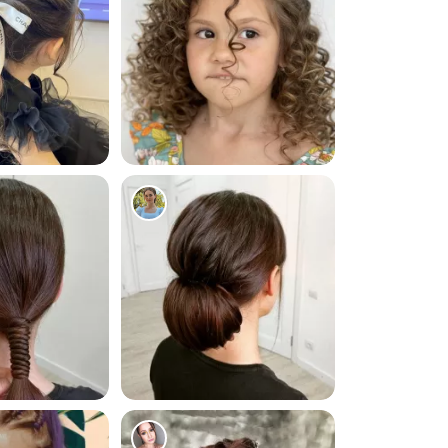
8792
6773