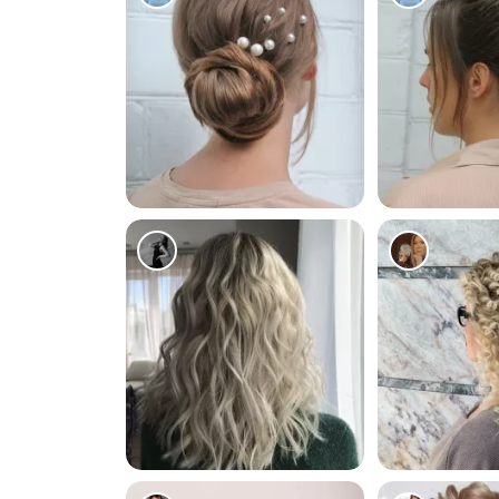
5502
6146
2123
977