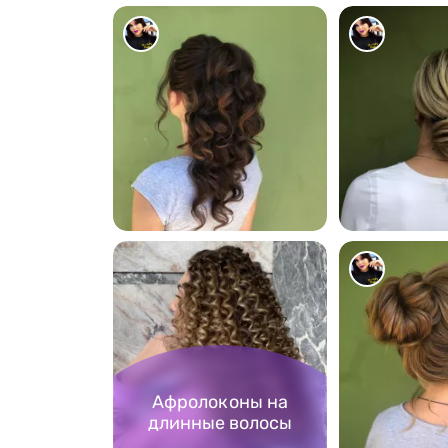
1544
1246
Афролоконы на
длинные волосы
1557