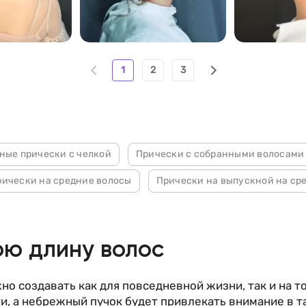
95
105
1
2
3
ные прически с челкой
Прически с собранными волосами
рически на средние волосы
Прически на выпускной на ср
юю длину волос
но создавать как для повседневной жизни, так и на 
ти, а небрежный пучок будет привлекать внимание в т