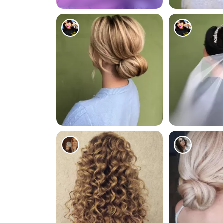
797
739