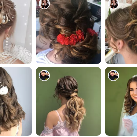
400
515
2368
2103