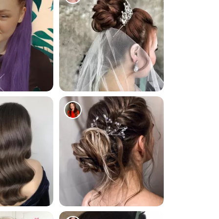
4476
1024