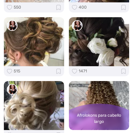
550
400
515
1471
Afrolokons para cabello
largo