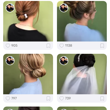
905
1138
797
739