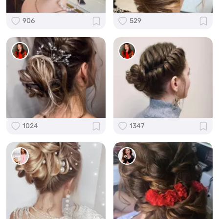
906
529
1024
1347