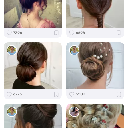
7396
6696
6773
5502