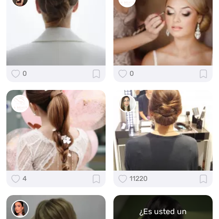
0
0
4
11220
¿Es usted un