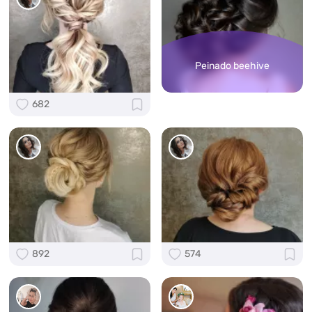
Peinado beehive
682
892
574