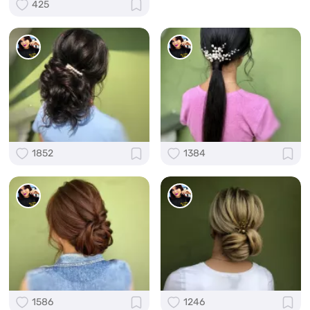
425
1852
1384
1586
1246