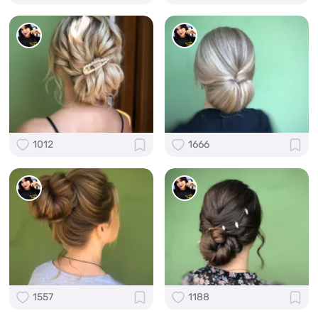
1012
1666
1557
1188