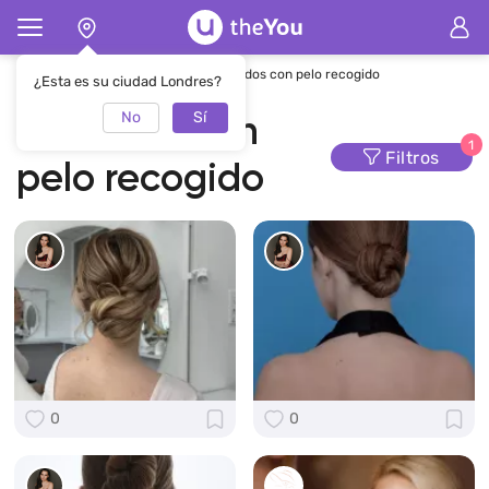
Página de inicio
Peinados
Peinados con pelo recogido
¿Esta es su ciudad Londres?
No
Sí
Peinados con
1
Filtros
pelo recogido
0
0