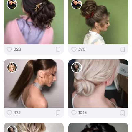
828
390
472
1015