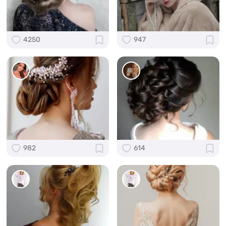
4250
947
982
614