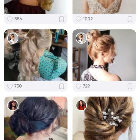
556
1002
730
729