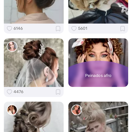
6146
5601
Peinados afro
4476