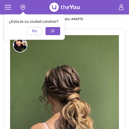
Página de inicio
Peinados
Peinados #46975
¿Esta es su ciudad Londres?
No
Sí