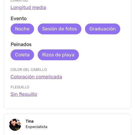
LONGITUD
Longitud media
Evento
Noche
Sesión de fotos
Graduación
Peinados
Coleta
Rizos de playa
COLOR DEL CABELLO
Coloración complicada
FLEQUILLO
Sin flequillo
Tina
Especialista