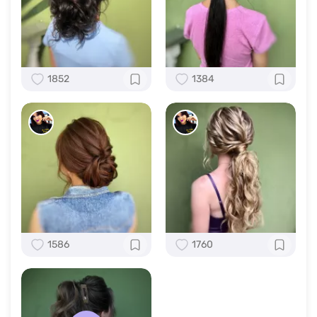
1852
1384
1586
1760