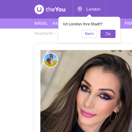
London
NÄGEL
HAARE
GESICHT
TÄTOWIERUNG
PIE
Ist London Ihre Stadt?
Nein
Ja
Hauptseite
Make-up
Make-up #50360