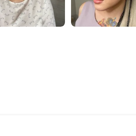
1254
1233