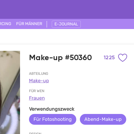
RCING
FÜR MÄNNER
E-JOURNAL
Make-up #50360
1225
ABTEILUNG
Make-up
FÜR WEN
Frauen
Verwendungszweck
Für Fotoshooting
Abend-Make-up