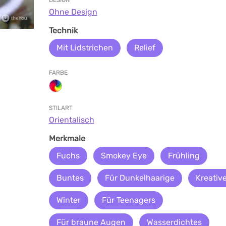
DESIGN
Ohne Design
Technik
Mit Lidstrichen
Relief
FARBE
STILART
Orientalisch
Merkmale
Fuchs
Smokey Eye
Frühling
Buntes
Für Dunkelhaarige
Kreativ
Winter
Für Teenagers
Für braune Augen
Wasserdichtes