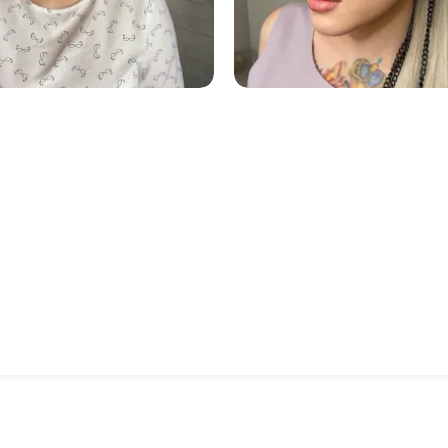
1254
1233