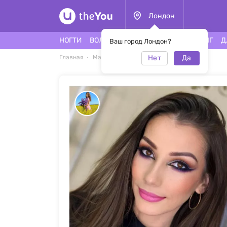
Лондон
НОГТИ
ВОЛОСЫ
ЛИЦО
ТАТУ
ПИРСИНГ
Д
Ваш город Лондон?
Нет
Да
Главная
Макияж
Макияж #50360