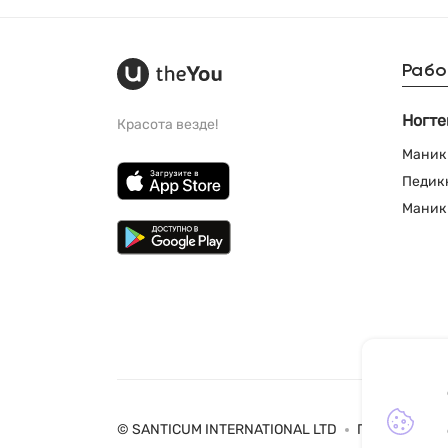
Рабо
Ногте
Красота везде!
Маник
Педик
Маник
© SANTICUM INTERNATIONAL LTD
Политика ко