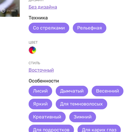
ДИЗАЙН
Без дизайна
Техника
Со стрелками
Рельефная
ЦВЕТ
СТИЛЬ
Восточный
Особенности
Лисий
Дымчатый
Весенний
Яркий
Для темноволосых
Креативный
Зимний
Для подростков
Для карих глаз