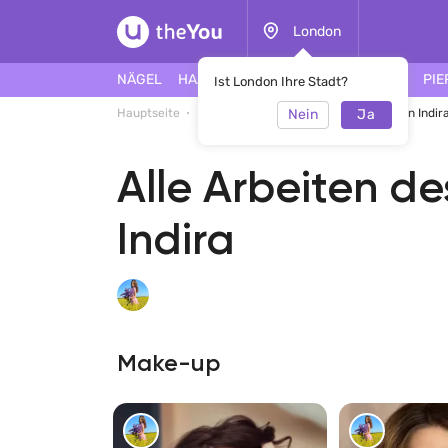
London
NÄGEL
HAARE
GESICHT
TÄTOWIERUNG
PIE
Ist London Ihre Stadt?
Nein
Ja
Hauptseite
Indira
Alle Arbeiten des Spezialisten Indir
Alle Arbeiten de
Indira
Make-up