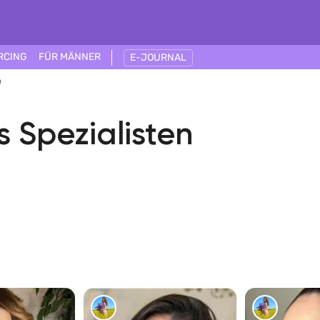
RCING
FÜR MÄNNER
E-JOURNAL
a
s Spezialisten