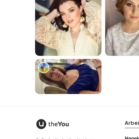
777
1254
748
Arbei
Nagel