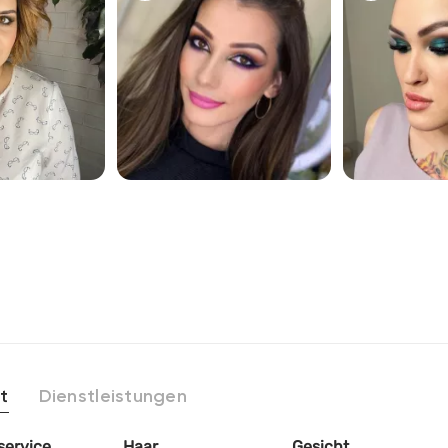
1225
1233
t
Dienstleistungen
service
Haar
Gesicht