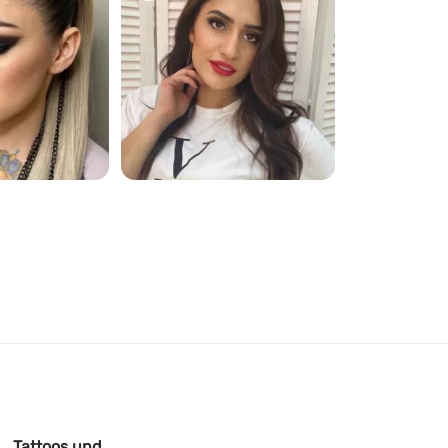
663
Tattoos und