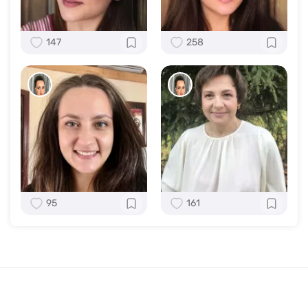
147
258
95
161