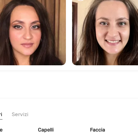
258
95
i
Servizi
e
Capelli
Faccia