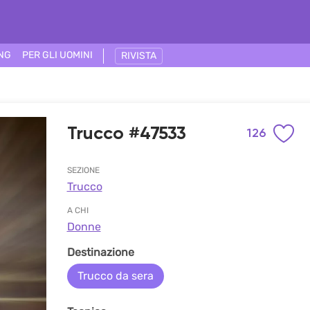
ING
PER GLI UOMINI
RIVISTA
Trucco #47533
126
SEZIONE
Trucco
A CHI
Donne
Destinazione
Trucco da sera