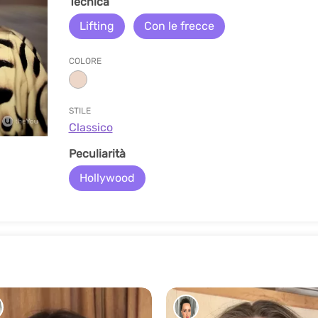
Tecnica
Lifting
Con le frecce
COLORE
STILE
Classico
Peculiarità
Hollywood