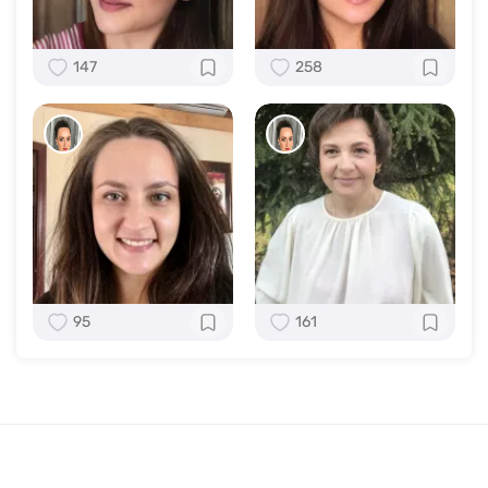
147
258
95
161