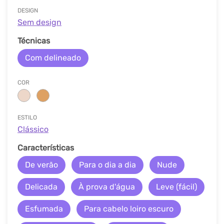
DESIGN
Sem design
Técnicas
Com delineado
COR
ESTILO
Clássico
Características
De verão
Para o dia a dia
Nude
Delicada
À prova d'água
Leve (fácil)
Esfumada
Para cabelo loiro escuro