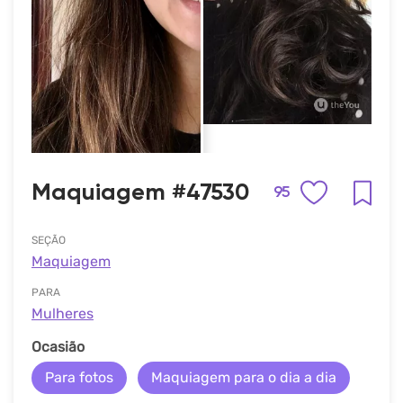
Maquiagem #47530
95
SEÇÃO
Maquiagem
PARA
Mulheres
Ocasião
Para fotos
Maquiagem para o dia a dia