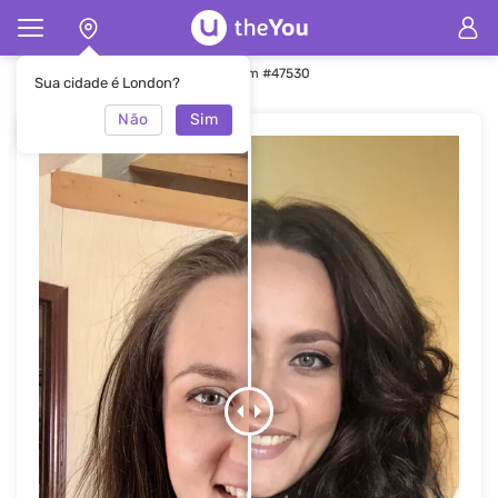
Principal
Maquiagem
Maquiagem #47530
Sua cidade é London?
Não
Sim