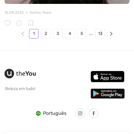
10.08.2022
theYou Team
1
2
3
4
5
...
13
Beleza em tudo!
Português