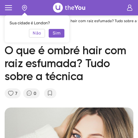
Principal
Revista
O que é ombré hair com raiz esfumada? Tudo sobre a
Sua cidade é London?
Não
Sim
27.12.2021
theYou Team
O que é ombré hair com
raiz esfumada? Tudo
sobre a técnica
7
0