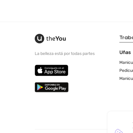
Trab
Uñas
La belleza está por todas partes
Manicu
Pedicu
Manicu