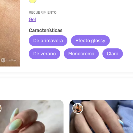
RECUBRIMIENTO
Gel
Características
De primavera
Efecto glossy
De verano
Monocroma
Clara