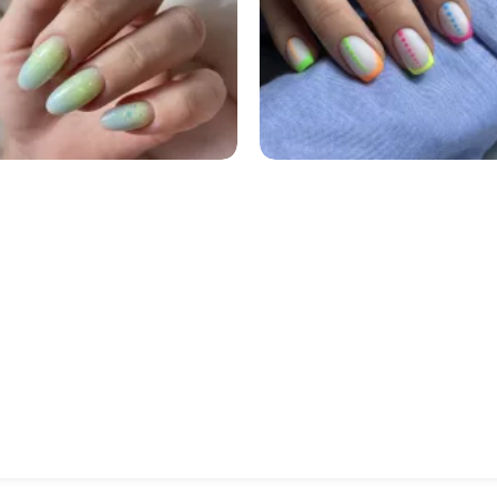
5697
5454