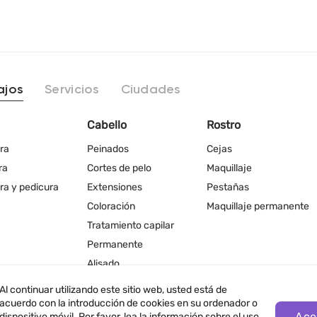
ajos
Servicios
Ciudades
Cabello
Rostro
ra
Peinados
Cejas
ra
Cortes de pelo
Maquillaje
ra y pedicura
Extensiones
Pestañas
Coloración
Maquillaje permanente
Tratamiento capilar
Permanente
Alisado
Al continuar utilizando este sitio web, usted está de
acuerdo con la introducción de cookies en su ordenador o
Ace
dispositivo móvil. Por favor, lea la información sobre el uso