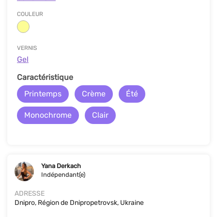
COULEUR
VERNIS
Gel
Caractéristique
Printemps
Crème
Été
Monochrome
Clair
Yana Derkach
Indépendant(e)
ADRESSE
Dnipro, Région de Dnipropetrovsk, Ukraine