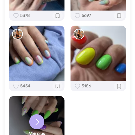
5378
5697
5454
5186
Voir plus