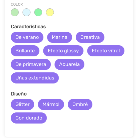
COLOR
Características
De verano
Marina
Creativa
Brillante
Efecto glossy
Efecto vitral
De primavera
Acuarela
Uñas extendidas
Diseño
Glitter
Mármol
Ombré
Con dorado