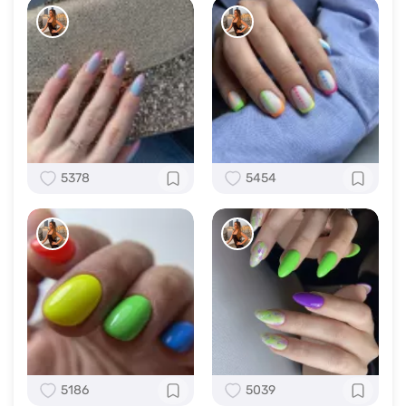
5378
5454
5186
5039