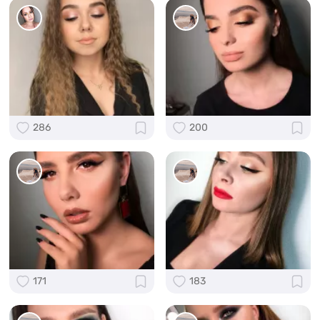
286
200
171
183