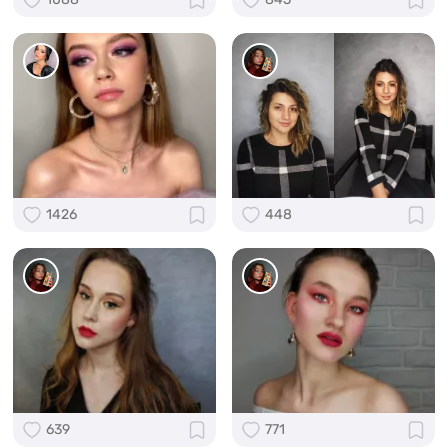
1426
448
639
771