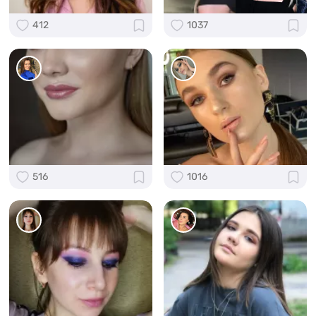
412
1037
516
1016