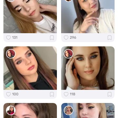
131
296
100
118