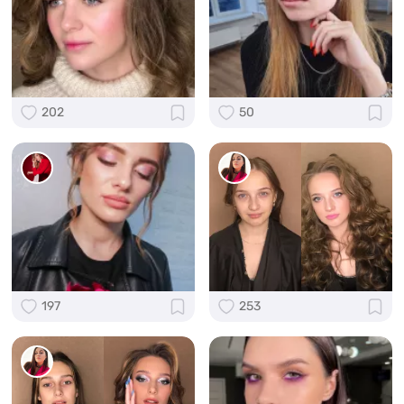
202
50
197
253