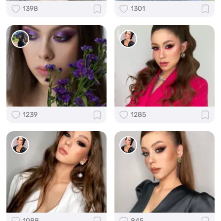
1398
1301
1239
1285
1088
845