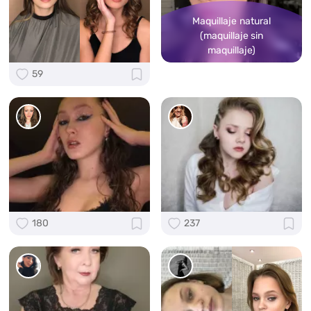
Maquillaje natural
(maquillaje sin
maquillaje)
59
180
237