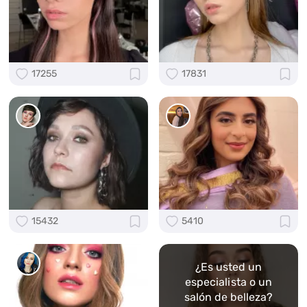
17255
17831
15432
5410
¿Es usted un
especialista o un
salón de belleza?