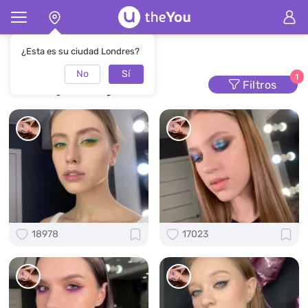
Página de inicio
Maquillaje
¿Esta es su ciudad Londres?
No
Sí
Maquillaje
1
Filtros
18978
17023