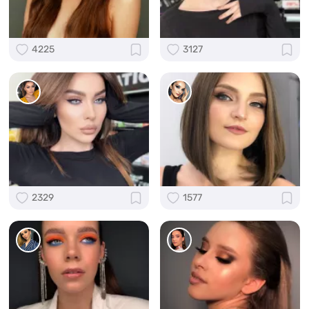
4225
3127
2329
1577