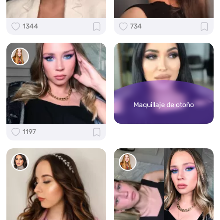
1344
734
Maquillaje de otoño
1197