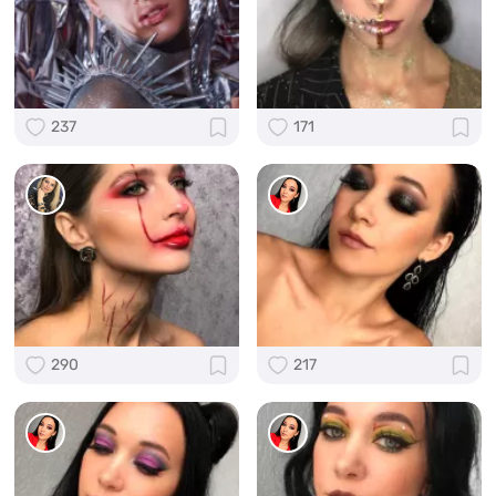
237
171
290
217