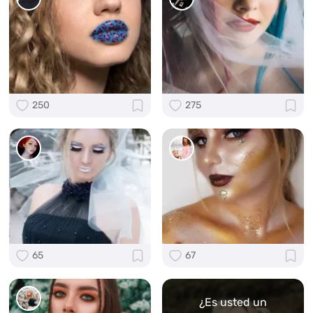
250
275
65
67
¿Es usted un