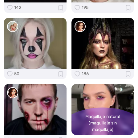
142
195
50
186
Maquillaje natural
(maquillaje sin
maquillaje)