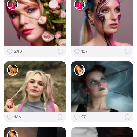
248
157
166
271