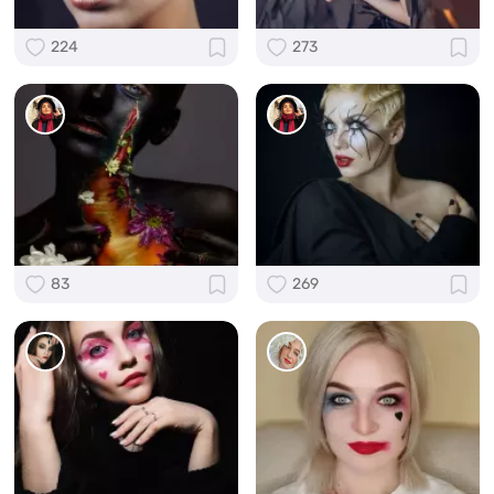
224
273
83
269