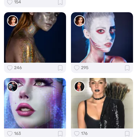
154
246
295
163
176