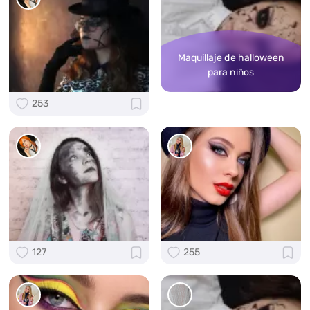
Maquillaje de halloween
para niños
253
127
255