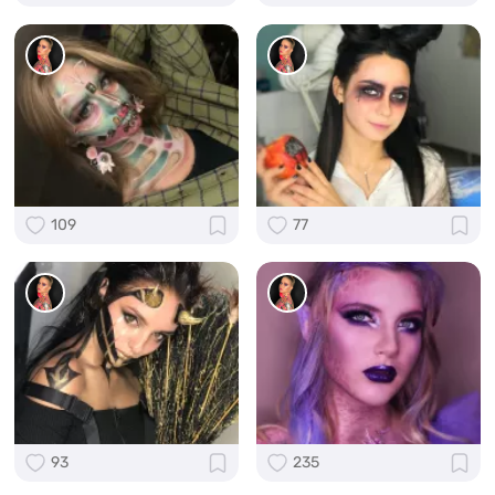
109
77
93
235