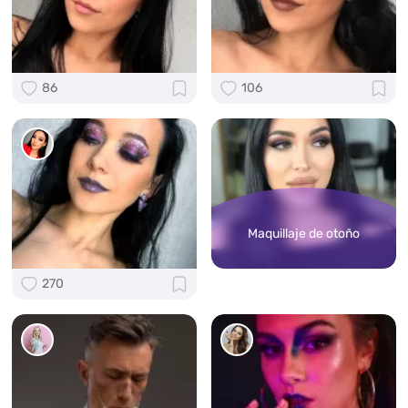
86
106
Maquillaje de otoño
270