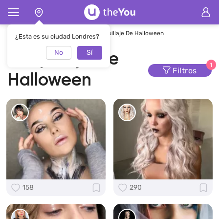
Página de inicio
Maquillaje
Maquillaje De Halloween
¿Esta es su ciudad Londres?
No
Sí
Maquillaje De
1
Filtros
Halloween
158
290