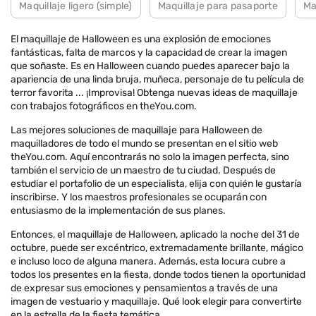
Maquillaje ligero (simple)
Maquillaje para pasaporte
Ma
El maquillaje de Halloween es una explosión de emociones
fantásticas, falta de marcos y la capacidad de crear la imagen
que soñaste. Es en Halloween cuando puedes aparecer bajo la
apariencia de una linda bruja, muñeca, personaje de tu película de
terror favorita ... ¡Improvisa! Obtenga nuevas ideas de maquillaje
con trabajos fotográficos en theYou.com.
Las mejores soluciones de maquillaje para Halloween de
maquilladores de todo el mundo se presentan en el sitio web
theYou.com. Aquí encontrarás no solo la imagen perfecta, sino
también el servicio de un maestro de tu ciudad. Después de
estudiar el portafolio de un especialista, elija con quién le gustaría
inscribirse. Y los maestros profesionales se ocuparán con
entusiasmo de la implementación de sus planes.
Entonces, el maquillaje de Halloween, aplicado la noche del 31 de
octubre, puede ser excéntrico, extremadamente brillante, mágico
e incluso loco de alguna manera. Además, esta locura cubre a
todos los presentes en la fiesta, donde todos tienen la oportunidad
de expresar sus emociones y pensamientos a través de una
imagen de vestuario y maquillaje. Qué look elegir para convertirte
en la estrella de la fiesta temática