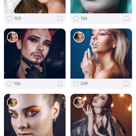
103
136
136
239