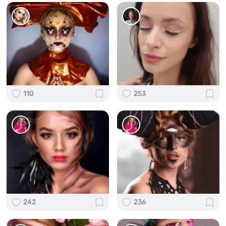
110
253
242
236