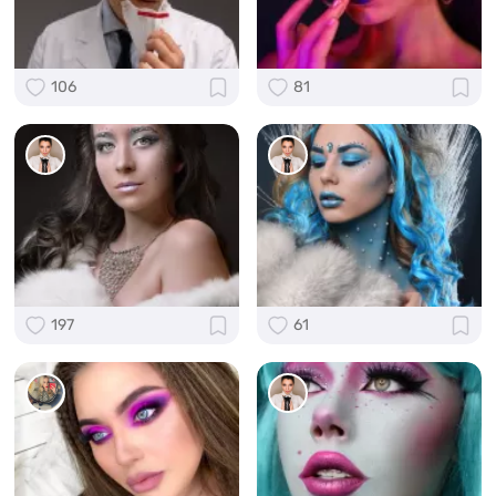
106
81
197
61