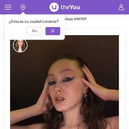
Página de inicio
Maquillaje
Maquillaje #49709
¿Esta es su ciudad Londres?
No
Sí