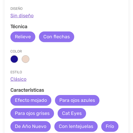
DISEÑO
Sin diseño
Técnica
Relieve
Con flechas
COLOR
ESTILO
Clásico
Características
Efecto mojado
Para ojos azules
Para ojos grises
Cat Eyes
De Año Nuevo
Con lentejuelas
Frío