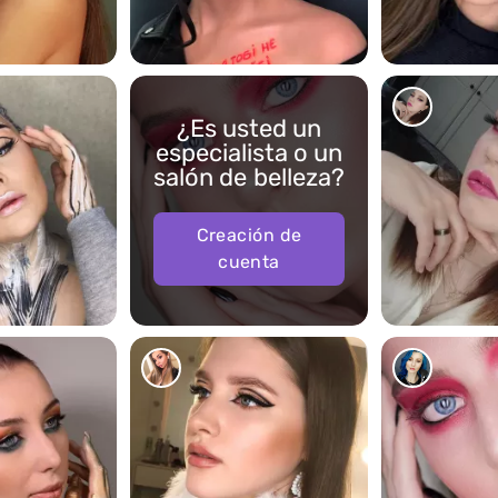
993
1225
¿Es usted un
especialista o un
salón de belleza?
Creación de
cuenta
204