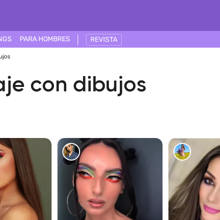
NGS
PARA HOMBRES
REVISTA
ujos
aje con dibujos