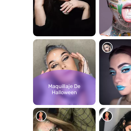
142
217
Maquillaje De
Halloween
58