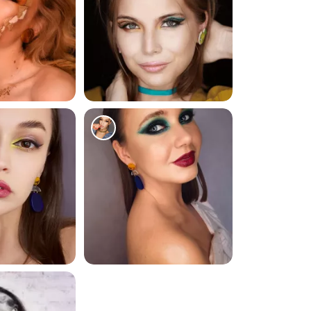
268
130