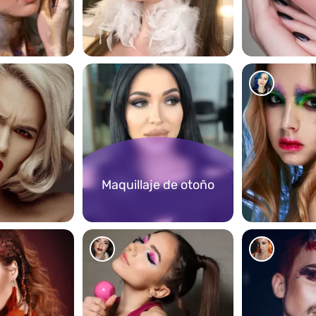
116
236
Maquillaje de otoño
217