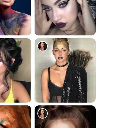
157
176