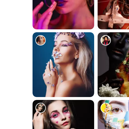
81
158
239
83