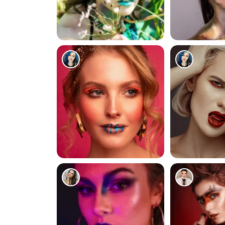
116
136
135
118