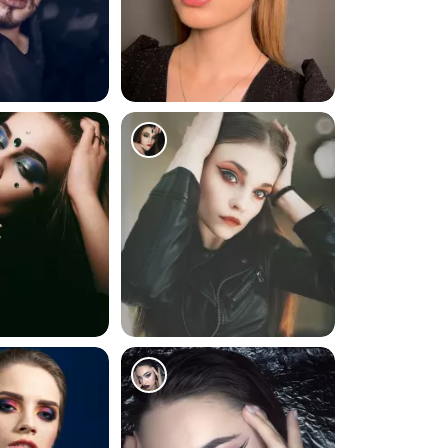
98
163