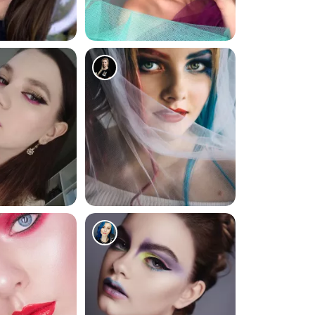
137
275