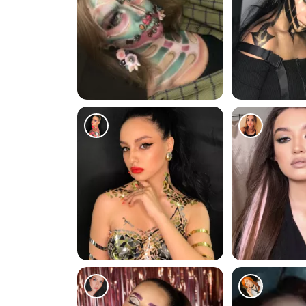
109
93
248
93