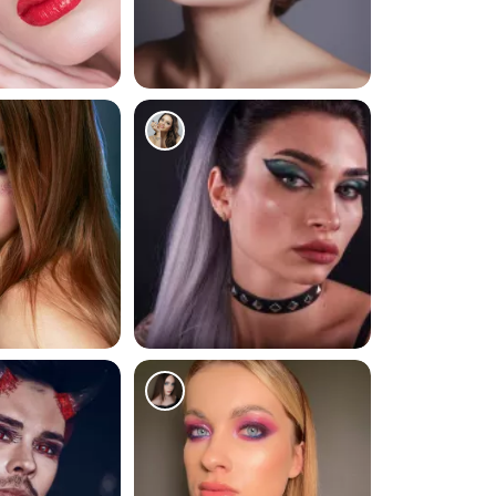
122
74