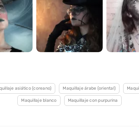
253
127
uillaje asiático (coreano)
Maquillaje árabe (oriental)
Maquil
Maquillaje blanco
Maquillaje con purpurina