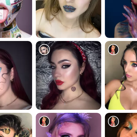
62
88
116
193