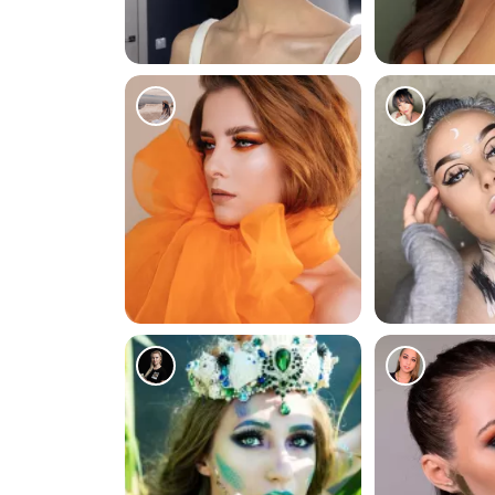
18978
3946
281
158