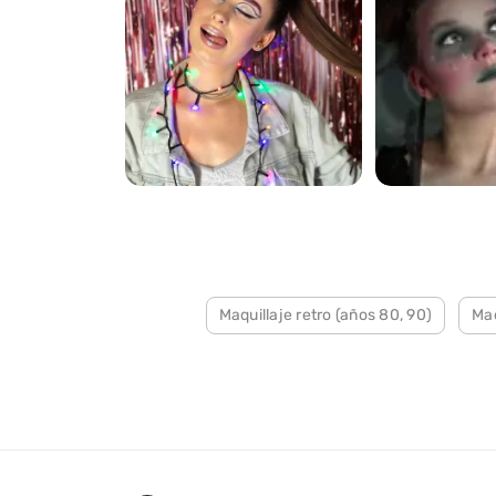
224
271
Maquillaje retro (años 80, 90)
Maq