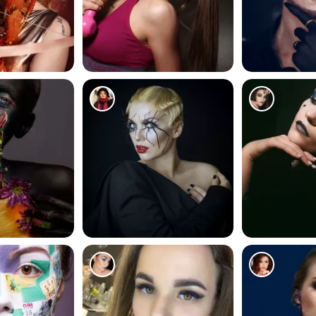
193
136
269
280