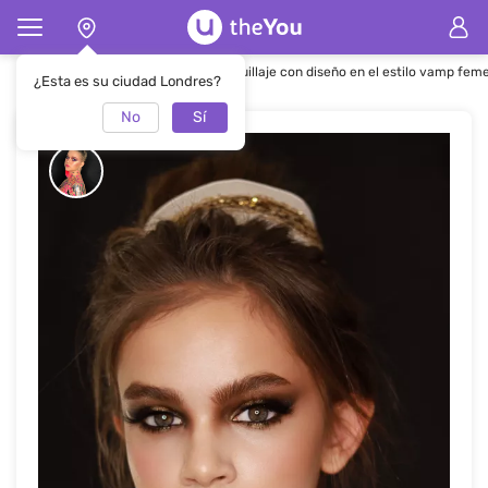
Página de inicio
Maquillaje
Maquillaje con diseño en el estilo vamp fem
¿Esta es su ciudad Londres?
No
Sí