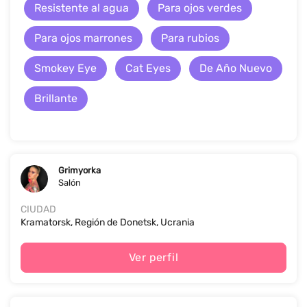
Resistente al agua
Para ojos verdes
Para ojos marrones
Para rubios
Smokey Eye
Cat Eyes
De Año Nuevo
Brillante
Grimyorka
Salón
CIUDAD
Kramatorsk, Región de Donetsk, Ucrania
Ver perfil