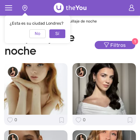
Página de inicio
Maquillaje
maquillaje de noche
¿Esta es su ciudad Londres?
No
Sí
maquillaje de
1
Filtros
noche
0
0