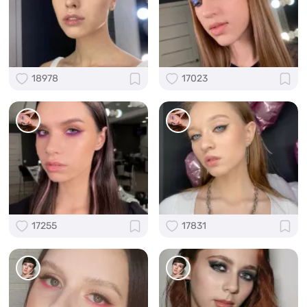
18978
17023
17255
17831