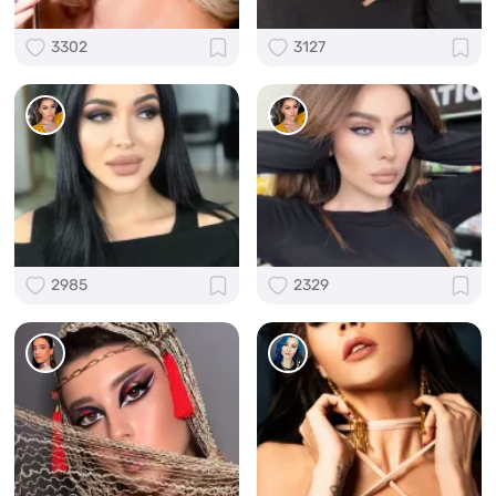
3302
3127
2985
2329