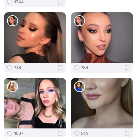
1344
734
754
1037
516