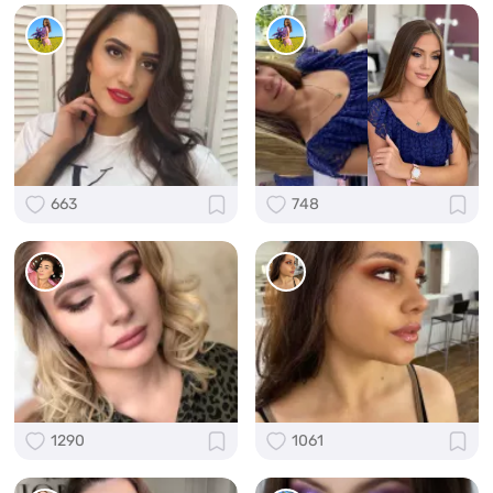
663
748
1290
1061