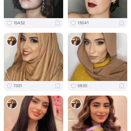
15432
13041
7331
5830