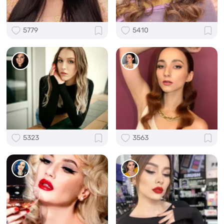
5779
5410
5323
3563