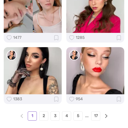
1477
1285
1383
954
1
2
3
4
5
...
17