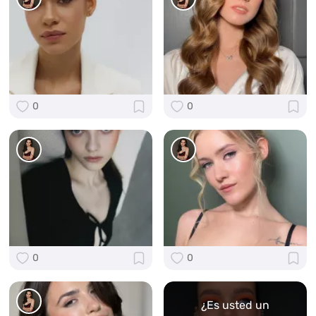
0
0
0
0
¿Es usted un