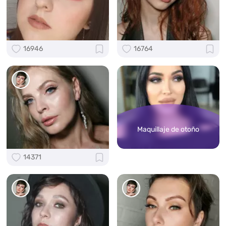
16946
16764
Maquillaje de otoño
14371