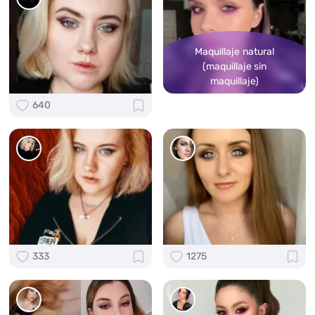
Maquillaje natural
(maquillaje sin
maquillaje)
640
333
1275