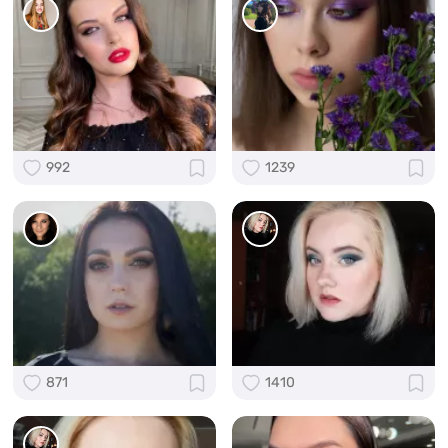
992
1239
871
1410