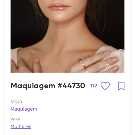
Maquiagem #44730
112
SEÇÃO
Maquiagem
PARA
Mulheres