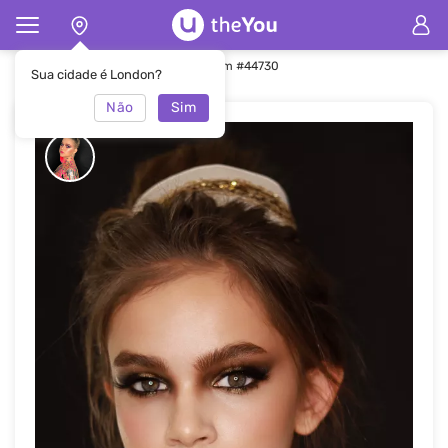
Principal
Maquiagem
Maquiagem #44730
Sua cidade é London?
Não
Sim