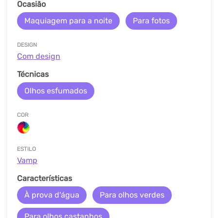
Ocasião
Maquiagem para a noite
Para fotos
DESIGN
Com design
Técnicas
Olhos esfumados
COR
ESTILO
Vamp
Características
À prova d'água
Para olhos verdes
Para olhos castanhos