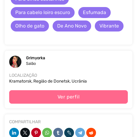
Para cabelo loiro escuro
Esfumada
Olho de gato
De Ano Novo
Vibrante
Grimyorka
Salão
LOCALIZAÇÃO
Kramatorsk, Região de Donetsk, Ucrânia
Ver perfil
COMPARTILHAR