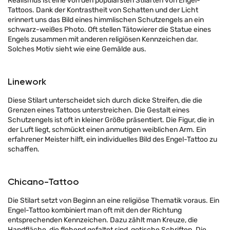
Realismus ist eine von den populärsten Stilarten von Engel-
Tattoos. Dank der Kontrastheit von Schatten und der Licht
erinnert uns das Bild eines himmlischen Schutzengels an ein
schwarz-weißes Photo. Oft stellen Tätowierer die Statue eines
Engels zusammen mit anderen religiösen Kennzeichen dar.
Solches Motiv sieht wie eine Gemälde aus.
Linework
Diese Stilart unterscheidet sich durch dicke Streifen, die die
Grenzen eines Tattoos unterstreichen. Die Gestalt eines
Schutzengels ist oft in kleiner Größe präsentiert. Die Figur, die in
der Luft liegt, schmückt einen anmutigen weiblichen Arm. Ein
erfahrener Meister hilft, ein individuelles Bild des Engel-Tattoo zu
schaffen.
Chicano-Tattoo
Die Stilart setzt von Beginn an eine religiöse Thematik voraus. Ein
Engel-Tattoo kombiniert man oft mit den der Richtung
entsprechenden Kennzeichen. Dazu zählt man Kreuze, die
Handfläche, die flehend gefaltet sind, gotische Schriften. Die