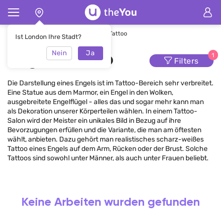
Hauptseite
Tätowierung
Engel-Tattoo
Ist London Ihre Stadt?
Nein
Ja
Engel-Tattoo
1
Filters
Die Darstellung eines Engels ist im Tattoo-Bereich sehr verbreitet.
Eine Statue aus dem Marmor, ein Engel in den Wolken,
ausgebreitete Engelflügel - alles das und sogar mehr kann man
als Dekoration unserer Körperteilen wählen. In einem Tattoo-
Salon wird der Meister ein unikales Bild in Bezug auf ihre
Bevorzugungen erfüllen und die Variante, die man am öftesten
wählt, anbieten. Dazu gehört man realistisches scharz-weißes
Tattoo eines Engels auf dem Arm, Rücken oder der Brust. Solche
Tattoos sind sowohl unter Männer, als auch unter Frauen beliebt.
Keine Arbeiten wurden gefunden