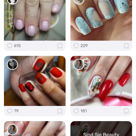
615
229
79
181
Sind Sie Beauty