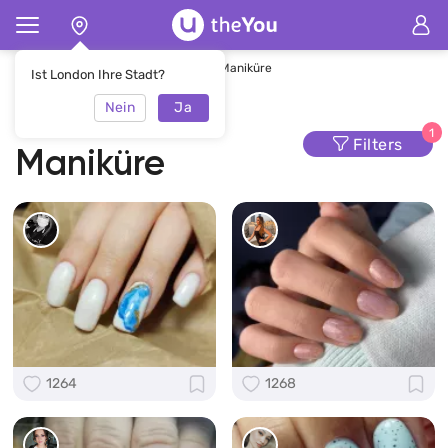
Hauptseite
Maniküre
Glimmer-Maniküre
Ist London Ihre Stadt?
Nein
Ja
Glimmer-
1
Filters
Maniküre
1264
1268