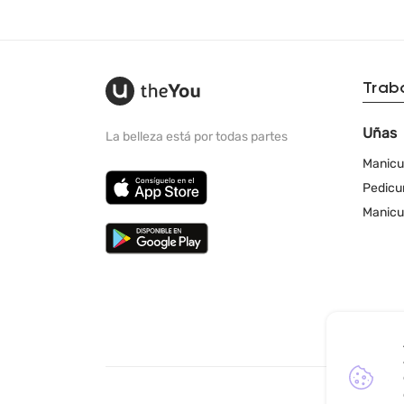
Trab
Uñas
La belleza está por todas partes
Manicu
Pedicu
Manicu