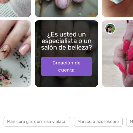
615
229
¿Es usted un
especialista o un
salón de belleza?
Creación de
cuenta
71
Manicura gris con rosa y plata.
Manicura azul oscuro
M