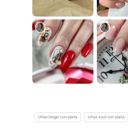
1264
1268
181
247
Uñas beige con plata
Uñas azul con plata