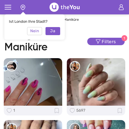
Hauptseite
Maniküre
Buntglas-Maniküre
Ist London Ihre Stadt?
Nein
Ja
Buntglas-
1
Filters
Maniküre
1
5697