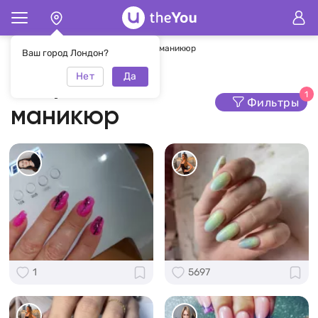
Главная
Маникюр
Витражный маникюр
Ваш город Лондон?
Нет
Да
Витражный
1
Фильтры
маникюр
1
5697