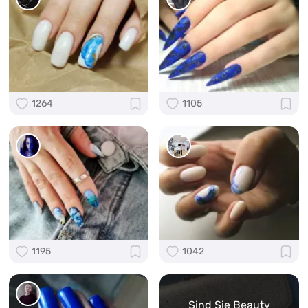
1264
1105
1195
1042
Sind Sie Beauty