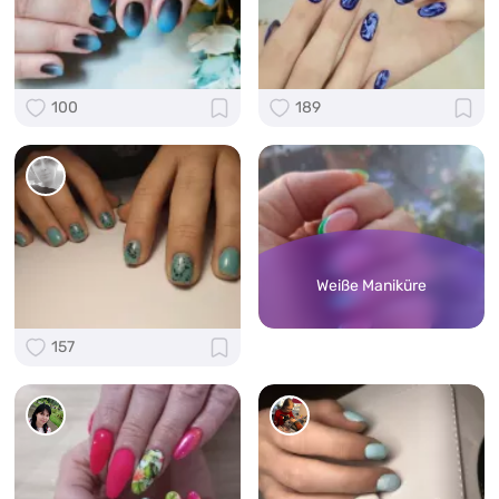
100
189
Weiße Maniküre
157