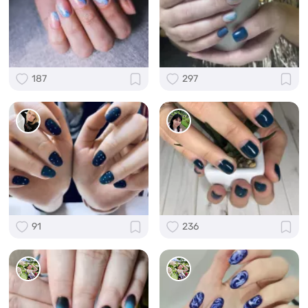
187
297
91
236