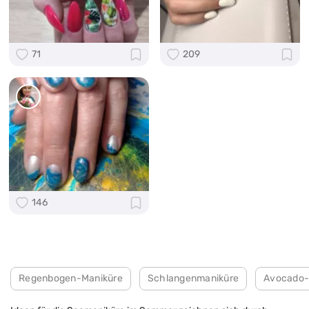
71
209
146
Regenbogen-Maniküre
Schlangenmaniküre
Avocado-